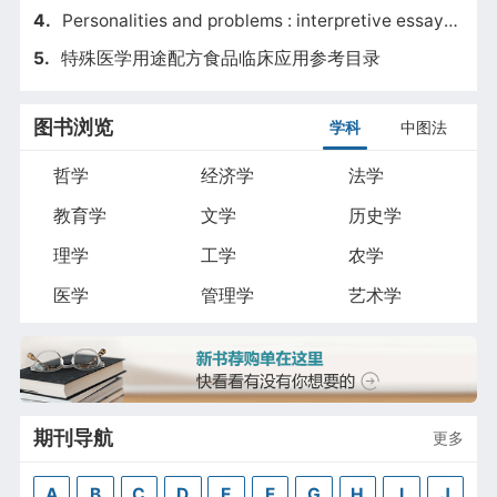
4.
Personalities and problems : interpretive essays in world civilizations / Ken Wolf ; illustrations by John Stephen Hatton.
5.
特殊医学用途配方食品临床应用参考目录
图书浏览
学科
中图法
哲学
经济学
法学
教育学
文学
历史学
理学
工学
农学
医学
管理学
艺术学
期刊导航
更多
A
B
C
D
E
F
G
H
I
J