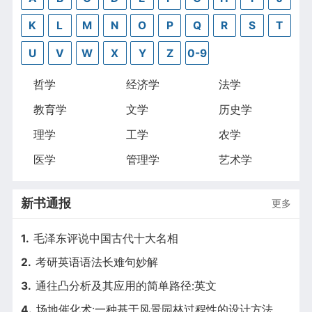
K
L
M
N
O
P
Q
R
S
T
U
V
W
X
Y
Z
0-9
哲学
经济学
法学
教育学
文学
历史学
理学
工学
农学
医学
管理学
艺术学
新书通报
更多
1.
毛泽东评说中国古代十大名相
2.
考研英语语法长难句妙解
3.
通往凸分析及其应用的简单路径:英文
4.
场地催化术:一种基于风景园林过程性的设计方法